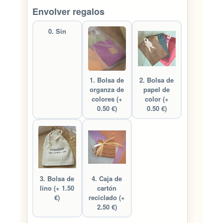
Envolver regalos
0. Sin
1. Bolsa de
2. Bolsa de
organza de
papel de
colores (+
color (+
0.50 €)
0.50 €)
3. Bolsa de
4. Caja de
lino (+ 1.50
cartón
€)
reciclado (+
2.50 €)