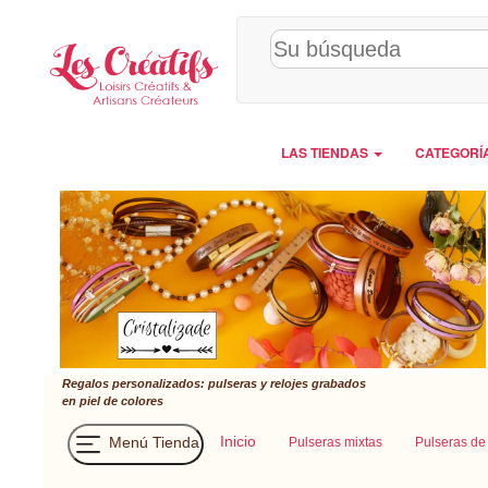
Panel de gestión de cookies
LAS TIENDAS
CATEGORÍ
Regalos personalizados: pulseras y relojes grabados
en piel de colores
Inicio
Menú Tienda
Pulseras mixtas
Pulseras de