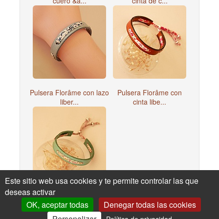
cuero &a...
cinta de c...
Pulsera Florâme con lazo
Pulsera Florâme con
liber...
cinta libe...
Este sitio web usa cookies y te permite controlar las que
deseas activar
Pulsera Florâme con
cinta libe...
OK, aceptar todas
Denegar todas las cookies
Personalizar