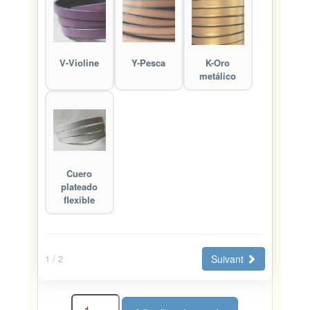
V-Violine
Y-Pesca
K-Oro
metálico
Cuero
plateado
flexible
Suivant
1
/ 2