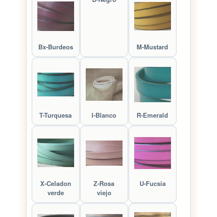
Bx-Burdeos
M-Mustard
T-Turquesa
I-Blanco
R-Emerald
X-Celadon
Z-Rosa
U-Fucsia
verde
viejo