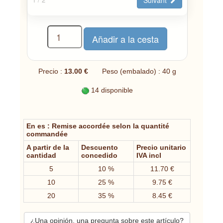
Precio :
13.00 €
Peso (embalado) : 40 g
14 disponible
En es : Remise accordée selon la quantité
commandée
A partir de la
Descuento
Precio unitario
cantidad
concedido
IVA incl
5
10 %
11.70 €
10
25 %
9.75 €
20
35 %
8.45 €
¿Una opinión, una pregunta sobre este artículo?