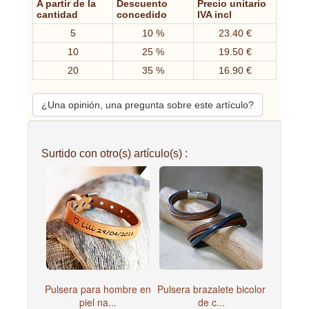
A partir de la
Descuento
Precio unitario
cantidad
concedido
IVA incl
5
10 %
23.40 €
10
25 %
19.50 €
20
35 %
16.90 €
¿Una opinión, una pregunta sobre este artículo?
Surtido con otro(s) artículo(s) :
Pulsera para hombre en
Pulsera brazalete bicolor
piel na...
de c...