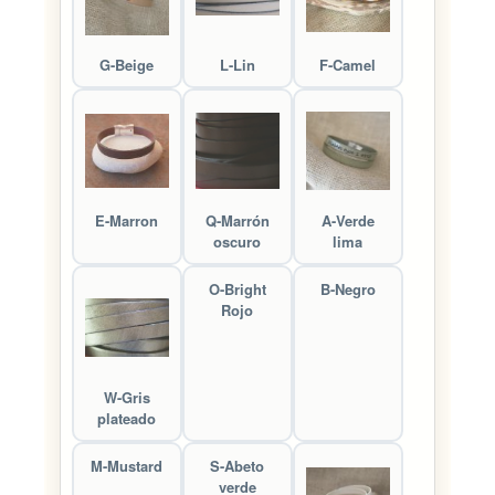
G-Beige
L-Lin
F-Camel
E-Marron
Q-Marrón
A-Verde
oscuro
lima
O-Bright
B-Negro
Rojo
W-Gris
plateado
M-Mustard
S-Abeto
verde