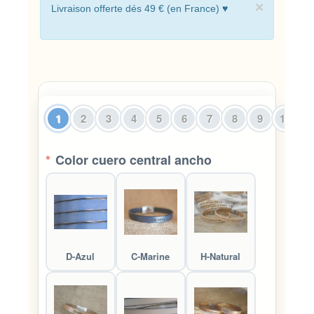
×
Livraison offerte dés 49 € (en France) ♥
1
2
3
4
5
6
7
8
9
10
*
Color cuero central ancho
D-Azul
C-Marine
H-Natural