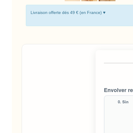
Livraison offerte dés 49 € (en France) ♥
Envolver r
0. Sin