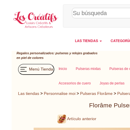
Panel de gestión de cookies
LAS TIENDAS
CATEGORÍ
Regalos personalizados: pulseras y relojes grabados
en piel de colores
Menú Tienda
Inicio
Pulseras mixtas
Pulseras de 
Accesorios de cuero
Joyas de perlas
Las tiendas
>
Personnalise moi
>
Pulseras Florâme
>
Pulser
Florâme Pulser
Artículo anterior