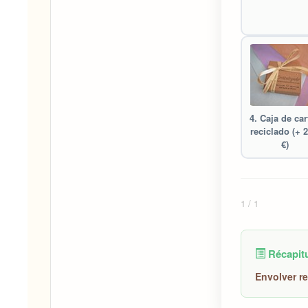
4. Caja de ca
reciclado (+ 2
€)
1
/ 1
Récapitu
Envolver re