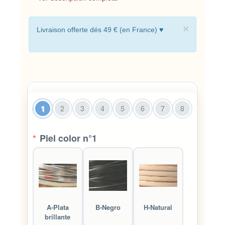
×
Livraison offerte dés 49 € (en France) ♥
1
2
3
4
5
6
7
8
*
Piel color n°1
A-Plata
B-Negro
H-Natural
brillante