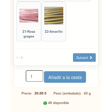
Z1-Rosa
Z2-Amarillo
gragea
Suivant
1
/ 8
Precio :
20.00 €
Peso (embalado) : 40 g
48 disponible