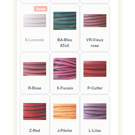
Épuisé
K-Lavande
BA-Bleu
VR-Vieux
AToll
rose
R-Rose
X-Fucsia
P-Cutter
Z-Red
J-Pêche
L-Lilac