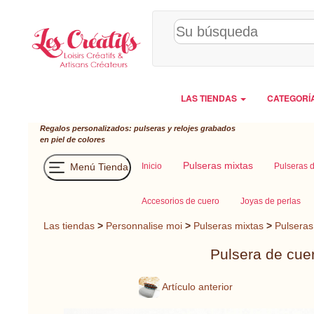
Panel de gestión de cookies
LAS TIENDAS
CATEGORÍ
Regalos personalizados: pulseras y relojes grabados
en piel de colores
Pulseras mixtas
Menú Tienda
Inicio
Pulseras 
Accesorios de cuero
Joyas de perlas
Las tiendas
>
Personnalise moi
>
Pulseras mixtas
>
Pulseras
Pulsera de cue
Artículo anterior