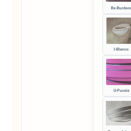
Bx-Burdeo
I-Blanco
U-Fucsia