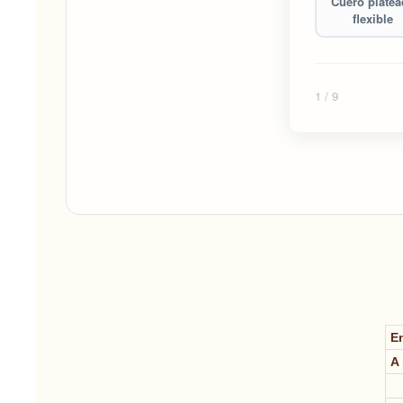
Cuero plate
flexible
1
/ 9
E
A 