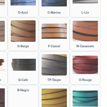
D-Azul
C-Marine
L-Lin
G-Beige
F-Camel
W-Caramelo
e
Q-Café
TP-Taupe
O-Rouge
B-Negro