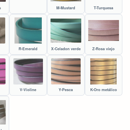
s
M-Mustard
T-Turquesa
R-Emerald
X-Celadon verde
Z-Rosa viejo
V-Violine
Y-Pesca
K-Oro metálico