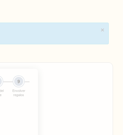
×
9
del
Envolver
re
regalos