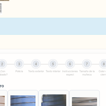
2
3
4
5
6
7
8
¿Con
Policía
Texto exterior
Texto interior
Instrucciones
Tamaño de la
Color 
abado?
especi
muñeca
cier
ro