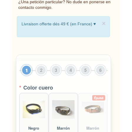
¿Una petición particular? No dude en ponerse en
contacto conmigo.
×
Livraison offerte dés 49 € (en France) ♥
1
2
3
4
5
6
*
Color cuero
Épuisé
Negro
Marrón
Marrón