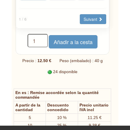
Suivant
1
/ 6
Precio :
12.50 €
Peso (embalado) : 40 g
24 disponible
En es : Remise accordée selon la quantité
commandée
A partir de la
Descuento
Precio unitario
cantidad
concedido
IVA incl
5
10 %
11.25 €
10
25 %
9.38 €