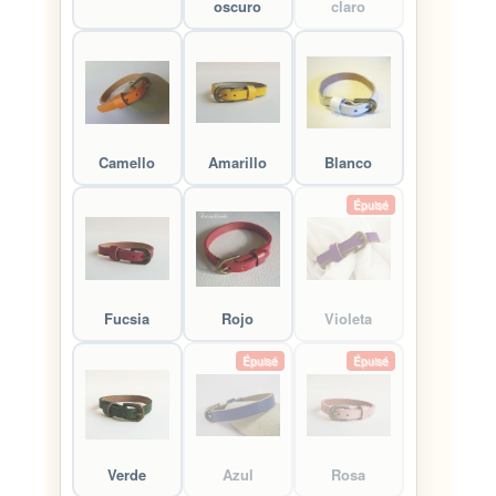
oscuro
claro
Camello
Amarillo
Blanco
Épuisé
Fucsia
Rojo
Violeta
Épuisé
Épuisé
Verde
Azul
Rosa