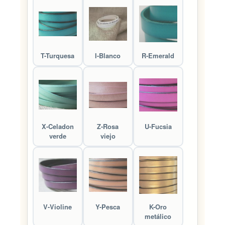
T-Turquesa
I-Blanco
R-Emerald
X-Celadon
Z-Rosa
U-Fucsia
verde
viejo
V-Violine
Y-Pesca
K-Oro
metálico