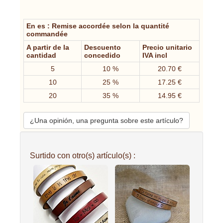
En es : Remise accordée selon la quantité
commandée
A partir de la
Descuento
Precio unitario
cantidad
concedido
IVA incl
5
10 %
20.70 €
10
25 %
17.25 €
20
35 %
14.95 €
¿Una opinión, una pregunta sobre este artículo?
Surtido con otro(s) artículo(s) :