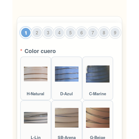
1
2
3
4
5
6
7
8
9
*
Color cuero
H-Natural
D-Azul
C-Marine
L-Lin
SB-Arena
G-Beige