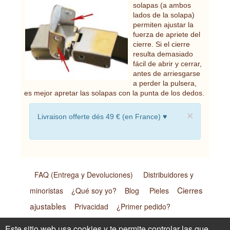
solapas (a ambos
lados de la solapa)
permiten ajustar la
fuerza de apriete del
cierre. Si el cierre
resulta demasiado
fácil de abrir y cerrar,
antes de arriesgarse
a perder la pulsera,
es mejor apretar las solapas con la punta de los dedos.
×
Livraison offerte dés 49 € (en France) ♥
FAQ (Entrega y Devoluciones)
Distribuidores y
Cierres
minoristas
¿Qué soy yo?
Blog
Pieles
ajustables
Privacidad
¿Primer pedido?
Renoncer au contrat ici
Este sitio web usa cookies y te permite controlar las que